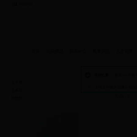
当前时间：
首页
学院概况
新闻中心
师资队伍
人才培养
崇德书屋
当前位置：
首页
>>
崇德
文学类
安全文明宿舍创建开启仪
艺术类
共1条 1/1
首
科技类