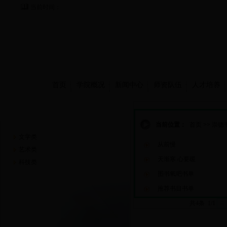
当前时间：
首页
学院概况
新闻中心
师资队伍
人才培养
崇德书屋
当前位置：
首页
>>
崇德
文学类
从前慢
艺术类
天渐寒 心要暖
科技类
图书氧吧书单
推荐书目书单
共4条 1/1
首