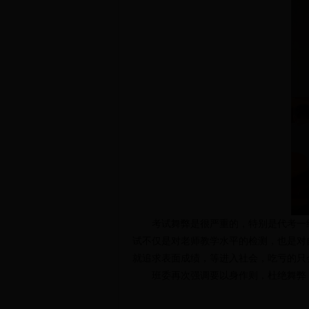
考试舞弊是很严重的，特别是代考一
试不仅是对老师教学水平的检测，也是对
就追求表面成绩，
等进入
社会，吃亏的只
班委再次强调要以身作则，杜绝舞弊