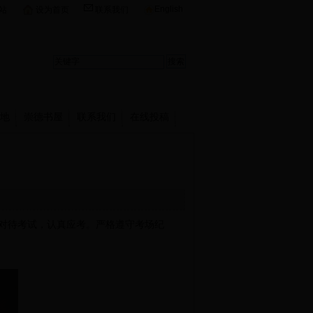
English
站
设为首页
联系我们
地
崇德书屋
联系我们
在线投稿
对待考试，认真应考。严格遵守考场纪