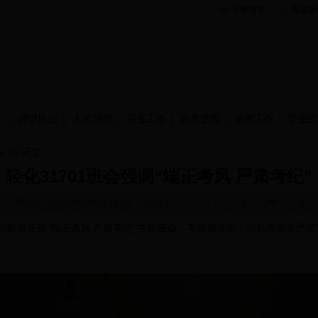
学校首页
收藏本
心
师资队伍
人才培养
招生工作
合作交流
党建工作
学生园
采
>> 正文
轻化31701班会强调“端正考风 严肃考纪”
发布时间：
2018-06-29 19:18:33
浏览次数：
文字大小:［
大
］［
中
］［
小
］
教406教室开展“端正考风
严肃考纪”主题班会。
考试周临近，班长强调要严肃