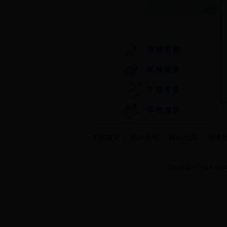
快速通道
学院首页
图片新闻
网站地图
管理
Copyright 2014 