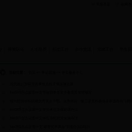
学校首页
收藏本
心
师资队伍
人才培养
招生工作
合作交流
党建工作
学生园
当前位置：
首页
>>
学生园地
>>
学生服务中心
现代纺织学院突发事件危机干预实施方案
bet365怎么设置中文节假日学生安全教育及管理规定
现代纺织学院院级优秀学生干部、优秀团员、第二课堂积极分子评选条例（暂
bet365怎么设置中文学生考试违规处理办法
bet365怎么设置中文学生违纪处分实施办法
bet365怎么设置中文“攀登奖学基金”管理办法(试行)