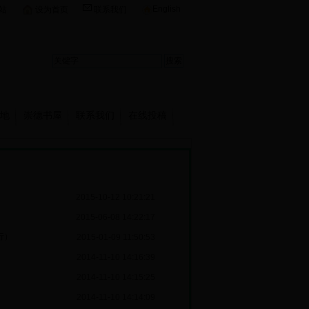
English
站
设为首页
联系我们
地
崇德书屋
联系我们
在线投稿
2015-10-12 10:21:21
2015-06-08 14:22:17
行）
2015-01-09 11:50:53
2014-11-10 14:16:39
2014-11-10 14:15:25
2014-11-10 14:14:09