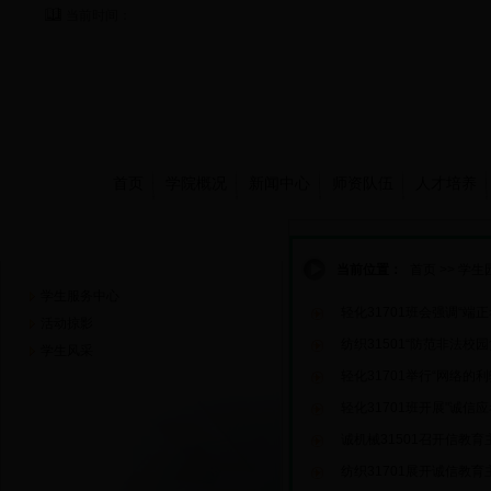
当前时间：
首页
学院概况
新闻中心
师资队伍
人才培养
学生园地
当前位置：
首页
>>
学生
学生服务中心
轻化31701班会强调“端正
活动掠影
纺织31501“防范非法校
学生风采
轻化31701举行“网络的
轻化31701班开展"诚信
诚机械31501召开信教育
纺织31701展开诚信教育