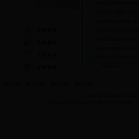
纺织31501团日活动“安
机械31701 国家安全教
快速通道
纺织31602“安全校园，
轻化31501开展关于“国
轻化31701班开展“安全
轻化31601班开展“安全
纺织31601班主题团日
共422条 1/33
首页
学院首页
图片新闻
网站地图
管理登陆
地址：湖北省武汉市江夏区阳光大道
Copyright 2014 bet365怎么设置中文现代纺织学院