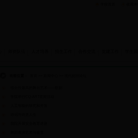
学校首页
收藏本
心
师资队伍
人才培养
招生工作
合作交流
党建工作
学生园
当前位置：
首页
>>
新闻中心
>>
现代纺织论坛
综合性最高的舞台艺术——歌剧
学院举行CQ-ART答辩活动
人工智能的研究和开发
诗词与诗意人生
我院开展安全教育讲座
舞蹈表演艺术与鉴赏