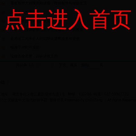
著名相声大师徐永刚讲座：传统相声与传统生活
点击进入首页
自然有礼的真与美
李荣建教授畅谈礼仪文化
李建强教授谈纺织行业十三五规划和纺织教育
香港理工大学千人计划胡金莲教授来校讲学
畅谈IT 与时代接轨
读情圣徐志摩，品味诗歌之韵
共62条 1/5
首页
上页
下页
尾页
页
登陆
地址：湖北省武汉市江夏区阳光大道1号 邮编：430200 电话：027-59367720
bet365怎么设置中文现代纺织学院
管理登录
Powered by
ColinZeng
；All rights Reserv