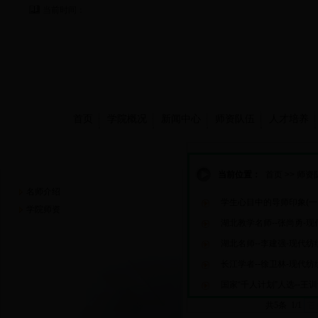
当前时间：
首页
学院概况
新闻中心
师资队伍
人才培养
师资队伍
当前位置：
首页
>>
师资
名师介绍
学生心目中的导师印象(一
学院师资
湖北教学名师--张尚勇-
湖北名师--李建强-现代纺
长江学者--徐卫林-现代纺
国家“千人计划”人选--王
共5条 1/1
首