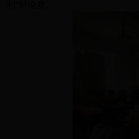
利“辩论赛。