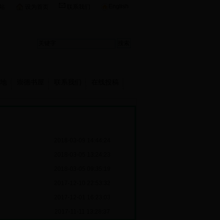
English
站
设为首页
联系我们
地
崇德书屋
联系我们
在线投稿
2018-03-09 14:44:24
2018-03-05 13:24:23
2018-03-05 09:35:19
2017-12-10 22:53:32
2017-12-01 16:23:03
2017-11-11 13:28:37