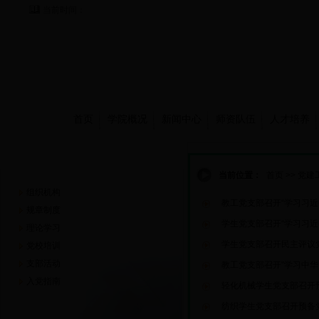
当前时间：
首页
学院概况
新闻中心
师资队伍
人才培养
党建工作
当前位置：
首页
>>
党建
组织机构
教工党支部召开“学习习
规章制度
学生党支部召开“学习习
理论学习
学生党支部召开民主评议
党校培训
支部活动
教工党支部召开"学习中
入党指南
轻化机械学生党支部召开
纺织学生党支部召开预备