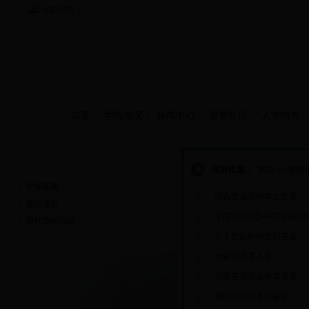
当前时间：
首页
学院概况
新闻中心
师资队伍
人才培养
新闻中心
当前位置：
首页
>>
新闻
学院新闻
综合性最高的舞台艺术—
通知通告
学院举行CQ-ART答辩活
现代纺织论坛
人工智能的研究和开发
诗词与诗意人生
我院开展安全教育讲座
舞蹈表演艺术与鉴赏