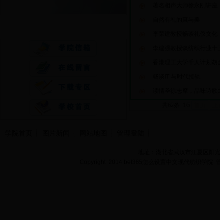
著名相声大师徐永刚讲座
自然有礼的真与美
快速通道
李荣建教授畅谈礼仪文化
李建强教授谈纺织行业十
香港理工大学千人计划胡
畅谈IT 与时代接轨
读情圣徐志摩，品味诗歌
共62条 1/5
首页
上
学院首页
图片新闻
网站地图
管理登陆
地址：湖北省武汉市江夏区阳光大道
Copyright 2014 bet365怎么设置中文现代纺织学院