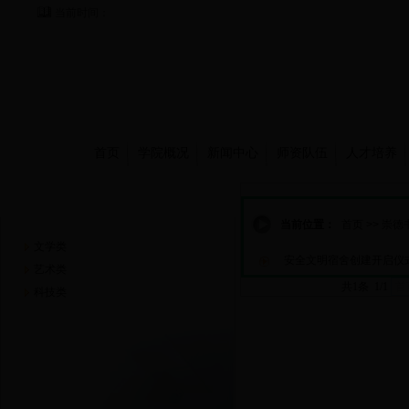
当前时间：
首页
学院概况
新闻中心
师资队伍
人才培养
崇德书屋
当前位置：
首页
>>
崇德
文学类
安全文明宿舍创建开启仪
艺术类
共1条 1/1
首
科技类