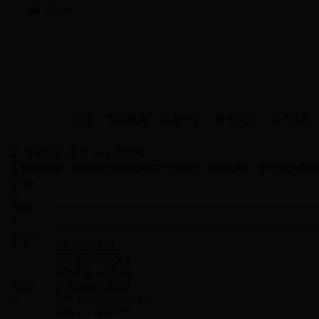
当前时间：
首页
学院概况
新闻中心
师资队伍
人才培养
当前位置:
首页
>>
在线投稿
欢迎你的来稿，来稿要经过我们的审核才可以通过，请仔细填写，带*号的为必填
投稿标
*
题：
您的名
字：
关 键 字：
*
[根据标题生成]
投稿栏
*
目：