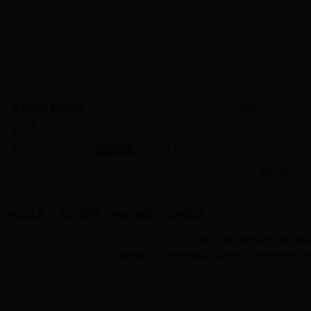
(只允许上传rar,zip,doc,docx,xls,xlsx,jpg,gif格式的文件)
上传附
件：
验证码：
[看不清楚,换一个验证码！]
学院首页
图片新闻
网站地图
管理登陆
地址：湖北省武汉市江夏区阳光大道
Copyright 2014 bet365怎么设置中文现代纺织学院