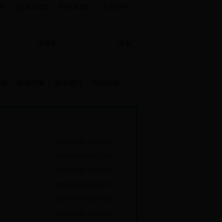
English
站
设为首页
联系我们
地
崇德书屋
联系我们
在线投稿
2018-06-07 14:32:45
2018-06-07 08:11:40
2018-05-30 15:30:26
2018-05-24 16:26:17
2018-05-24 08:41:35
2018-05-17 14:12:41