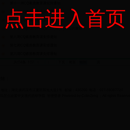
第十一周CQ素质教育课安排通知
点击进入首页
第十周CQ素质教育课安排通知
第九周CQ素质教育课安排通知
关于召开现代纺织学院第二次团(学)代会的通知
第八周CQ素质教育课安排通知
第七周CQ素质教育课安排通知
第六周CQ素质教育课安排通知
共154条 1/12
首页
上页
下页
尾页
页
登陆
地址：湖北省武汉市江夏区阳光大道1号 邮编：430200 电话：027-59367720
bet365怎么设置中文现代纺织学院
管理登录
Powered by
ColinZeng
；All rights Reserv