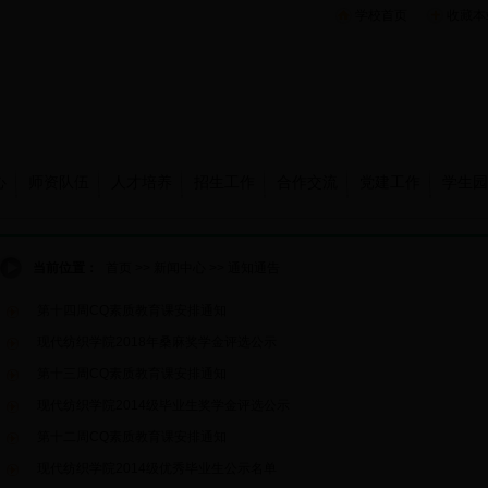
学校首页
收藏本
心
师资队伍
人才培养
招生工作
合作交流
党建工作
学生园
当前位置：
首页
>>
新闻中心
>>
通知通告
第十四周CQ素质教育课安排通知
现代纺织学院2018年桑麻奖学金评选公示
第十三周CQ素质教育课安排通知
现代纺织学院2014级毕业生奖学金评选公示
第十二周CQ素质教育课安排通知
现代纺织学院2014级优秀毕业生公示名单