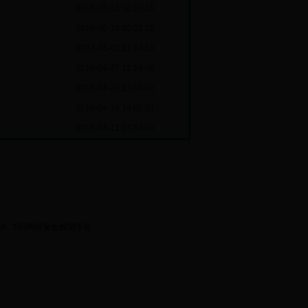
2018-05-15 16:20:15
2018-05-10 00:01:15
2018-05-02 11:48:16
2018-04-27 12:19:08
2018-04-26 13:08:40
2018-04-18 14:05:31
2018-04-12 14:54:00
ed.
360网站安全检测平台