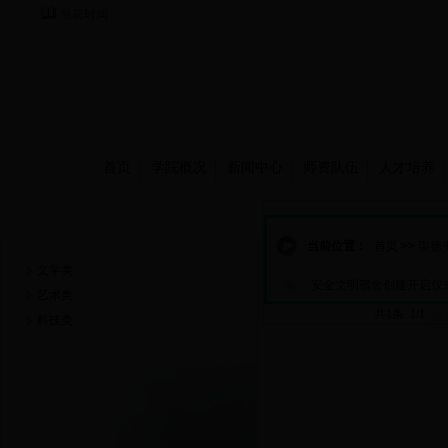
当前时间：
首页
学院概况
新闻中心
师资队伍
人才培养
崇德书屋
当前位置：
首页
>>
崇德
文学类
安全文明宿舍创建开启仪
艺术类
共1条 1/1
首
科技类