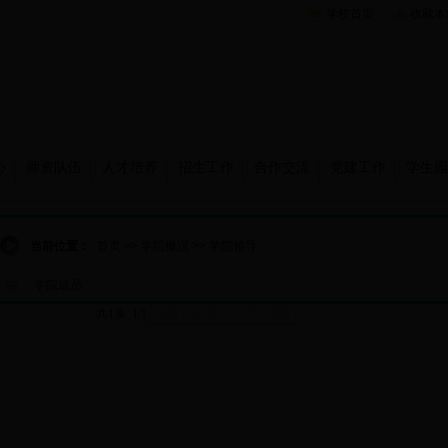
学校首页
收藏本
心
师资队伍
人才培养
招生工作
合作交流
党建工作
学生园
当前位置：
首页
>>
学院概况
>>
学院领导
学院成员
共1条 1/1
首页
上页
下页
尾页