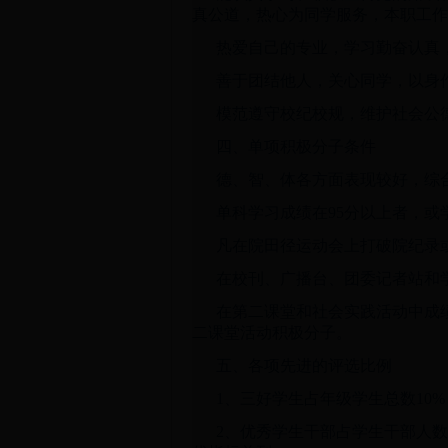
真公道，热心为同学服务，本职工作
热爱自己的专业，学习勤奋认真，
善于团结他人，关心同学，以身
模范遵守校纪校规，维护社会公
四、单项积极分子条件
德、智、体各方面表现较好，综
单科学习成绩在95分以上者，
凡在院田径运动会上打破院纪录
在校刊、广播台、团委记者站和
在第二课堂和社会实践活动中成
二课堂活动积极分子。
五、各项先进的评选比例
1、三好学生占年级学生总数10
2、优秀学生干部占学生干部人数