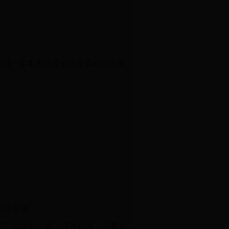
未满一学年者或受留校察看处分在察
学生干部：
校行政保持一致，作风正派，办事认