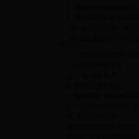
3、综合测评体育素质获及格以上
4、有下列情况之一者，不能被
（1）违反四项基本原则，有错
（2）违反学籍管理规定和学院
看期内者。
（3）无故不参加政治学习、党
（4）旷课达3学时以上者。
二、三好学生标兵条件
1、符合校三好学生条件。
2、政治素质好，在同学中具有
3、一学年平均成绩90分以上，
三、优秀学生干部条件
符合三好学生条件第1、3条的
能认真学习、积极宣传党的路线