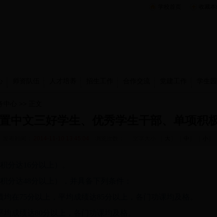
学校首页
收藏本
心
师资队伍
人才培养
招生工作
合作交流
党建工作
学生园
务中心
>> 正文
怎么设置中文三好学生、优秀学生干部、单项积
发布时间：
2014-11-10 13:45:04
浏览次数：
文字大小:［
大
］［
中
］［
小
］
积分达16分以上）。
积分达48分以上），并具备下列条件：
均在75分以上，平均成绩达85分以上，各门功课均及格。
平均成绩达80分以上，各门功课均及格。