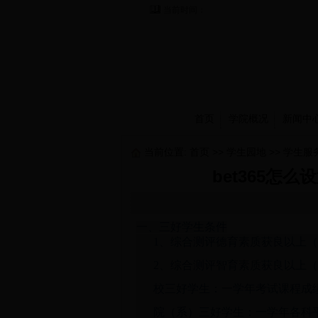
当前时间：
首页
学院概况
新闻中
当前位置:
首页
>>
学生园地
>>
学生服
bet365
一、三好学生条件
1、综合测评德育素质获良以上（
2、综合测评智育素质获良以上（
校三好学生：一学年考试课程成绩
院（系）三好学生：一学年各科