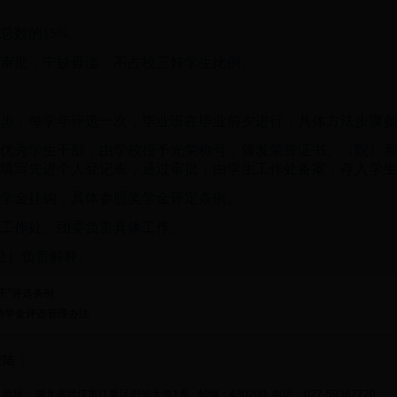
总数的15%。
件审批，宁缺毋滥，不占校三好学生比例。
同步，每学年评选一次，毕业班在毕业前夕进行，具体方法步骤
、优秀学生干部，由学校授予光荣称号，颁发荣誉证书。（院）
填写先进个人登记表，通过审批，由学生工作处备案，存入学生
奖学金挂钩，具体参照奖学金评定条例。
生工作处、团委负责具体工作。
处）负责解释。
干”评选条例
家助学金评选管理办法
登陆
地址：湖北省武汉市江夏区阳光大道1号 邮编：430200 电话：027-59367720