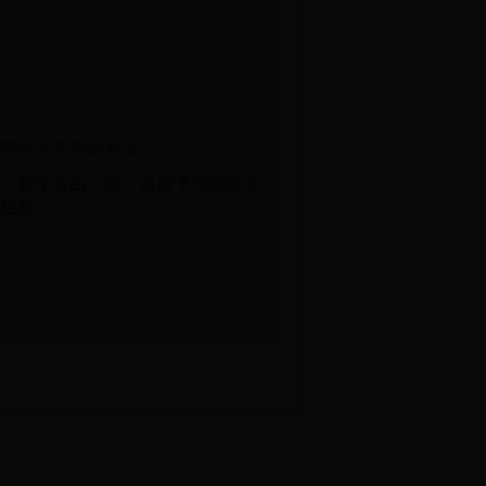
参照评定奖学金办法。
系三好学生由（院）系授予光荣称号，
档案。