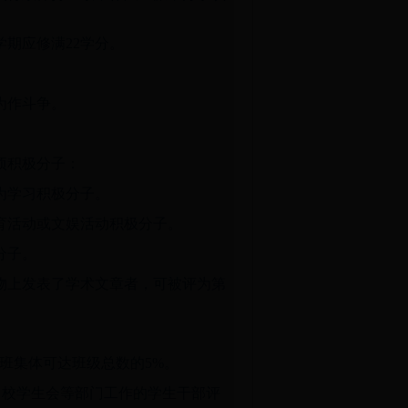
期应修满22学分。
为作斗争。
项积极分子：
为学习积极分子。
育活动或文娱活动积极分子。
分子。
物上发表了学术文章者，可被评为第
进班集体可达班级总数的5%。
、校学生会等部门工作的学生干部评