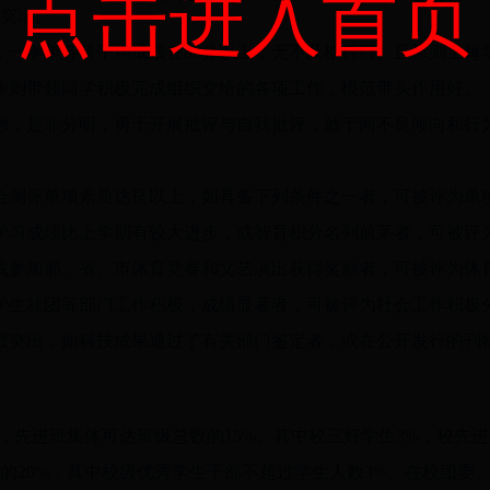
点击进入首页
突出。
一学年各科平均成绩在80分以上，无不及格科目。且原则上每学
作则带领同学积极完成组织交给的各项工作，模范带头作用好。
德，是非分明，勇于开展批评与自我批评，敢于同不良倾向和行
合测评单项素质达良以上，如具备下列条件之一者，可被评为单
或学习成绩比上学期有较大进步，或智育积分名列前茅者，可被评
或参加部、省、市体育竞赛和文艺演出获得奖励者，可被评为体
学生社团等部门工作积极，成绩显著者，可被评为社会工作积极
绩突出，如科技成果通过了有关部门鉴定者，或在公开发行的刊
%，先进班集体可达班级总数的15%。其中校三好学生3%，校先
的20%，其中校级优秀学生干部不超过学生人数3%。在校团委