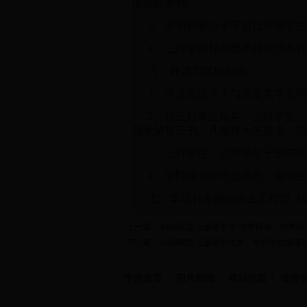
优指标单列。
3、单项积极分子不超过年级学生
4、三好学生标兵要严格按照条
六、评选与奖励办法
1、评选先进个人与评定奖学金
2、校三好学生标兵、三好学生
颁发荣誉证书。凡被评为先进者，须
3、三好学生、优秀学生干部与
4、学院成立评先委员会，由学
七、本试行条例由学生工作部（
上一篇：
bet365怎么设置中文“优秀团员、优秀团
下一篇：
bet365怎么设置中文本、专科学生国
学院首页
图片新闻
网站地图
管理