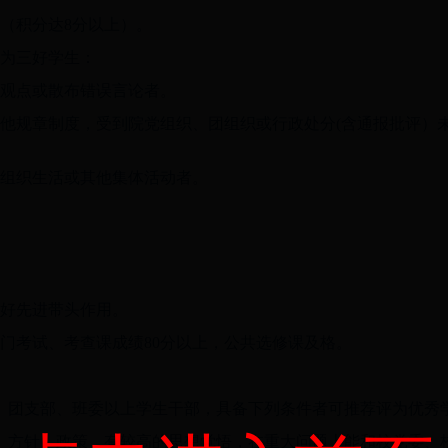
（积分达8分以上）。
评为三好学生：
误观点或散布错误言论者。
其他规章制度，受到院党组织、团组织或行政处分(含通报批评）
团组织生活或其他集体活动者。
很好先进带头作用。
各门考试、考查课成绩80分以上，公共选修课及格。
党、团支部、班委以上学生干部，具备下列条件者可推荐评为优秀
、方针、政策，有较高的思想觉悟，在重大问题上能和校党委、