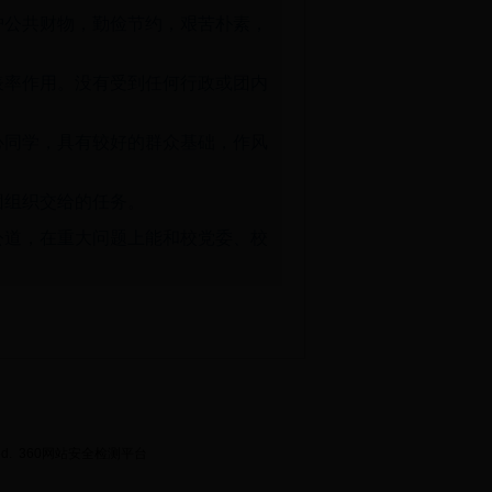
护公共财物，勤俭节约，艰苦朴素，
表率作用。没有受到任何行政或团内
心同学，具有较好的群众基础，作风
团组织交给的任务。
公道，在重大问题上能和校党委、校
ed.
360网站安全检测平台