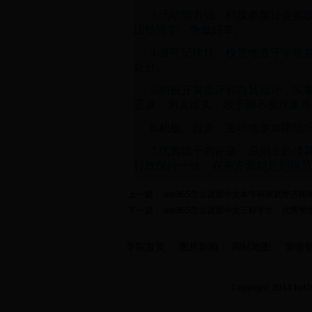
3.活动能力强。积极参加社会
团结同学，争做好事。
4.遵守纪律好。模范地遵守学
处分。
5.积极开展批评和自我批评，
正派，为人诚实，敢于同不良现象作
6.积极、自觉、主动地参加团
7.优秀团干的评选，原则上必
行政保持一致，在各方面能起到模范
上一篇：
bet365怎么设置中文本专科家庭经济
下一篇：
bet365怎么设置中文三好学生、优秀
学院首页
图片新闻
网站地图
管理
Copyright 2014 