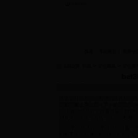
当前时间：
首页
学院概况
新闻中
当前位置:
首页
>>
学生园地
>>
学生服
be
为了更好地发挥共青团的先锋模范作
定期开展优秀团员（干）的评选工作
1.政治思想好。热爱祖国，拥护
想及党的路线、方针、政策，积极向
2.学习成绩好。学习目的明确
列前茅（综合测评积分前5名），无