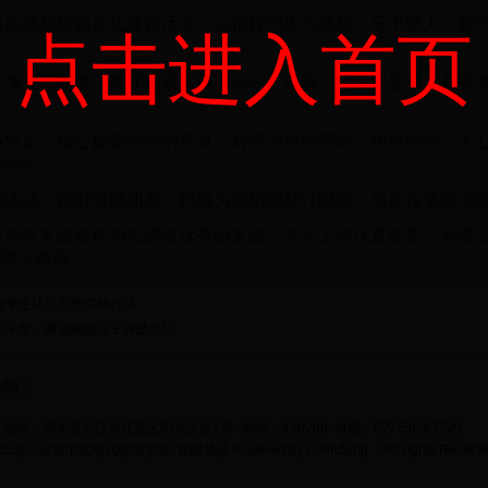
实践活动和校园文化建设活动。以雷锋同志为榜样，乐于助人，爱
点击进入首页
院各项规章制度，遵守国家法律、法令、条例，纪律观念强，具有
实事求是，虚心接受同学的意见，对同学热情帮助，团结同学，关
斗争。
组织活动，按时缴纳团费，积极为团组织献计献策，保质保量完成
须其所在支部被评为先进或优秀团支部；本人工作认真负责、办事
带头作用。
困难学生认定工作实施办法
学生干部、单项积极分子评选办法
登陆
地址：湖北省武汉市江夏区阳光大道1号 邮编：430200 电话：027-59367720
bet365怎么设置中文现代纺织学院
管理登录
Powered by
ColinZeng
；All rights Reserv