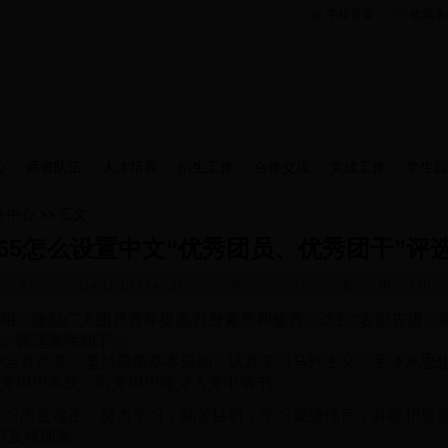
学校首页
收藏本
心
师资队伍
人才培养
招生工作
合作交流
党建工作
学生园
务中心
>> 正文
t365怎么设置中文“优秀团员、优秀团干”评
发布时间：
2014-11-10 13:46:22
浏览次数：
文字大小:［
大
］［
中
］［
小
］
用，激励广大团员青年提高自身素质和修养，达到“表彰先进、
。评选条件如下：
中国共产党，坚持四项基本原则，认真学习马列主义、毛泽东思想
党组织靠拢，向党组织递交入党申请书。
，学习态度端正。努力学习，刻苦钻研，学习成绩优良，并能积极
不及格现象。