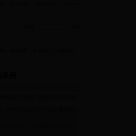
English
站
设为首页
联系我们
地
崇德书屋
联系我们
在线投稿
选条例
鞭策后进”的目的，校团委决定在全校
，邓小平理论和“三个代表”重要思
参加社会工作。学习成绩在本支部名