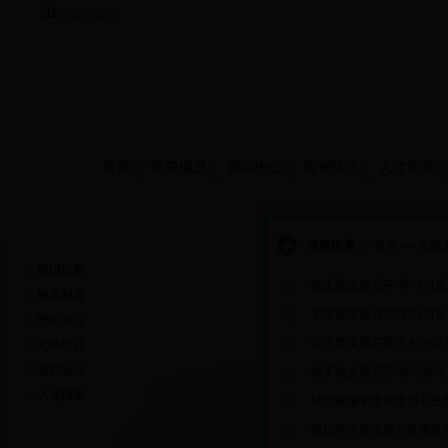
当前时间：
首页
学院概况
新闻中心
师资队伍
人才培养
党建工作
当前位置：
首页
>>
党建
组织机构
教工党支部召开“学习习
规章制度
学生党支部召开“学习习
理论学习
学生党支部召开民主评议
党校培训
支部活动
教工党支部召开"学习中
入党指南
轻化机械学生党支部召开
纺织学生党支部召开预备