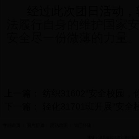
经过此次团日活
动，
法履行自身的维护国家
安全尽一份微薄的力量
上一篇：
纺织31602“安全校园，
下一篇：
轻化31701班开展“安
学院首页
图片新闻
网站地图
管理登陆
地址：湖北省武汉市江夏区阳光大道