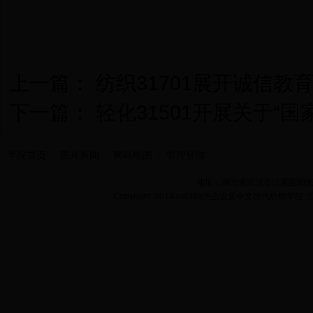
撰稿人：纺织
上一篇：
纺织31701展开诚信教
下一篇：
轻化31501开展关于“
学院首页
图片新闻
网站地图
管理登陆
地址：湖北省武汉市江夏区阳光大道
Copyright 2014 bet365怎么设置中文现代纺织学院