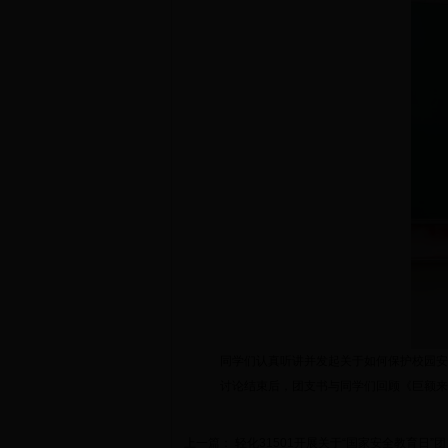
同学们认真听讲并发起关于如何保护校园安
讨论结束后，团支书与同学们回顾《巨额来
上一篇：
轻化31501开展关于“国家安全教育日”