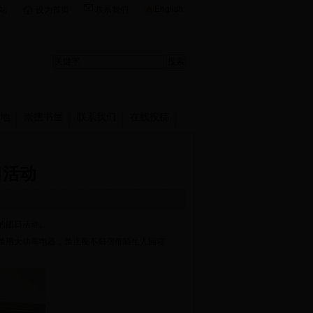
English
站
设为首页
联系我们
地
崇德书屋
联系我们
在线投稿
日活动
题的团日活动。
禁用大功率电器，禁止夜不归宿带陌生人回寝