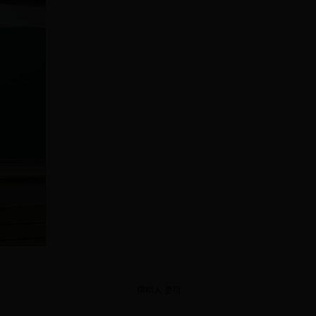
撰稿人 姜衍