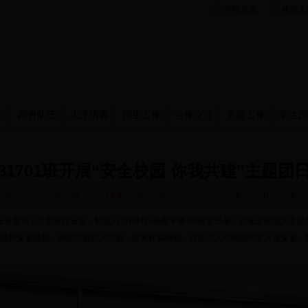
学校首页
收藏本
心
师资队伍
人才培养
招生工作
合作交流
党建工作
学生园
31701班开展“安全校园 你我共建”主题团
发布时间：
2018-04-22 23:14:40
浏览次数：
文字大小:［
大
］［
中
］［
小
］
园安全意识，注意校园安全。轻化31701班在3栋教学楼406教室开展了以安全校园为主
题和安全隐患。例如宿舍防火防盗，远离诈骗传销，注意个人与周围同学人身安全。