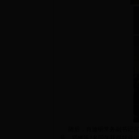
随后
，肖迪明常务副书记宣
号，邓姗等2名同学获得就业