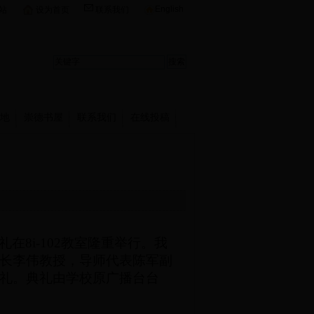
English
站
设为首页
联系我们
地
崇德书屋
联系我们
在线投稿
礼在8i-102教室隆重举行。我
长李伟教授，导师代表陈军副
礼。典礼由
学校原广播台台