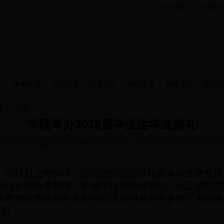
学校首页
收藏本
心
师资队伍
人才培养
招生工作
合作交流
党建工作
学生园
闻
>> 正文
学院举办2018届毕业生毕业典礼
发布时间：
2018-06-05 16:40:40
浏览次数：
文字大小:［
大
］［
中
］［
小
］
。
6月5日上午
9:00
，现代纺织学院
2018届本科生毕业典
院
院长张尚勇教授
、机械学院
肖信华书记
、化工学院
院
长李德骏教授和常务副书记肖迪明老师等
参加了本次典
主持。