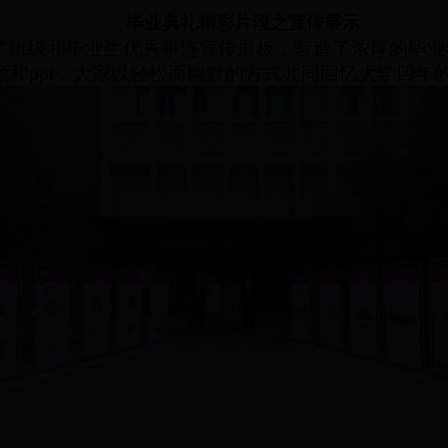
毕业典礼精彩片段之宣传展示
了
班级和
毕业生
优秀事迹
宣传
展
板，营造了浓厚的毕业
频
和
ppt
，
大家
以轻松
而
幽默的方式共同回忆大学四年