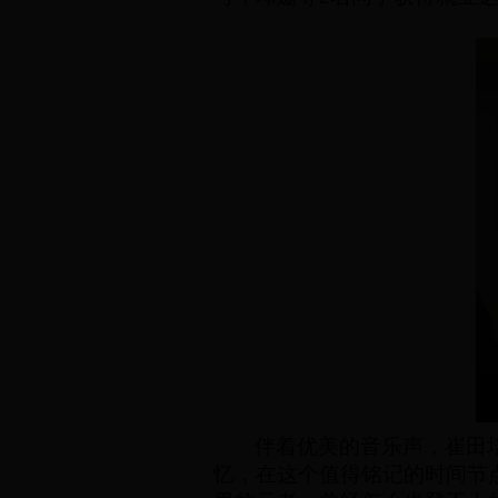
伴着优美的音乐声，
崔田
忆，
在
这个值得铭记的时间节