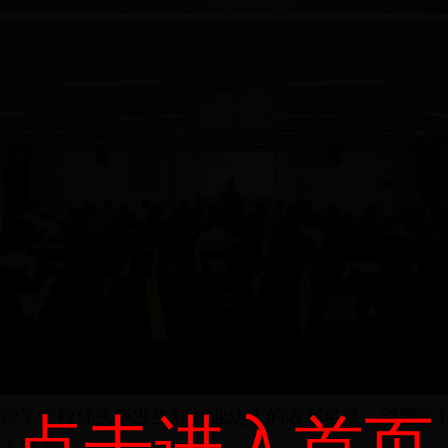
读了
学校
优秀毕业生和就业达人的表彰名单
，
邓鹏等
达人称号。