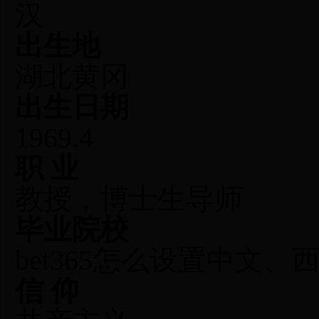
汉
出生地
湖北黄冈
出生日期
1969.4
职 业
教授，博士生导师
毕业院校
bet365怎么设置中文
信 仰