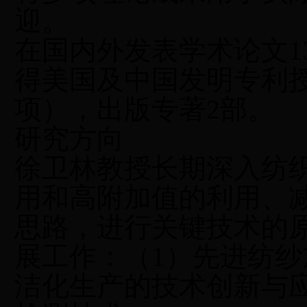
迎。
在国内外发表学术论文13
得美国及中国发明专利授
项），出版专著2部。
研究方向
徐卫林教授长期深入纺
用和高附加值的利用、
思路，进行关键技术的
展工作：（1）先进纺纱
洁化生产的技术创新与应