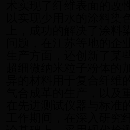
术实现了纤维表面的改
以实现少用水的涂料染色
上，成功的解决了涂料
问题，在江苏等地的企
生产方面，还创新了某
超细微纳米粒子粉体的
异的材料用于复合纤维
气合成革的生产，以及
在先进测试仪器与标准
工作期间，在深入研究