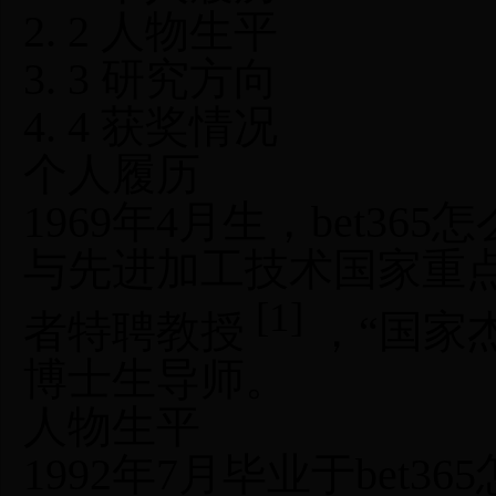
2.
2
人物生平
3.
3
研究方向
4.
4
获奖情况
个人履历
1969年4月生，
bet36
与先进加工技术国家重
[1]
者特聘教授
，“
国家
博士生导师。
人物生平
1992年7月毕业于
bet3