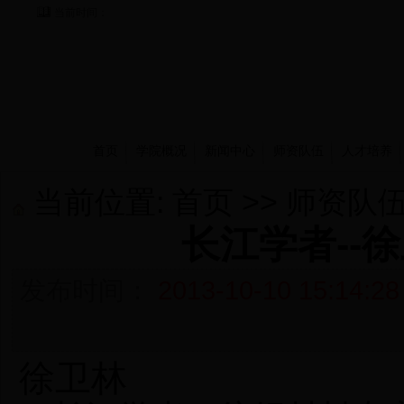
当前时间：
首页
学院概况
新闻中心
师资队伍
人才培养
当前位置:
首页
>>
师资队
长江学者--
发布时间：
2013-10-10 15:14:28
徐卫林