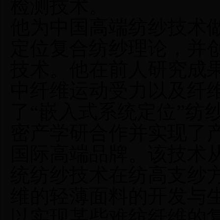
检测技术。
他为中国高端纺纱技术
定位复合纺纱理论，并
技术。他在前人研究成
中纤维运动受力以及纤
了“嵌入式系统定位”纺
密产学研合作并实现了
国际高端品牌。该技术
统纺纱技术在纺高支纱
维的轻薄面料的开发与
以实现某些难纺纤维的