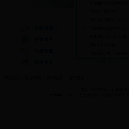
著名相声大师徐永刚讲座
自然有礼的真与美
快速通道
李荣建教授畅谈礼仪文化
李建强教授谈纺织行业十
香港理工大学千人计划胡
畅谈IT 与时代接轨
读情圣徐志摩，品味诗歌
共62条 1/5
首页
上
学院首页
图片新闻
网站地图
管理登陆
地址：湖北省武汉市江夏区阳光大道
Copyright 2014 bet365怎么设置中文现代纺织学院