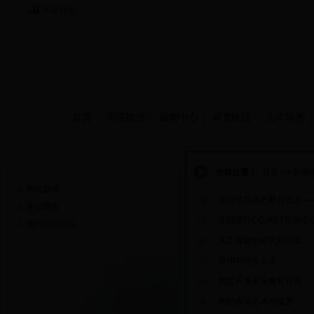
当前时间：
首页
学院概况
新闻中心
师资队伍
人才培养
新闻中心
当前位置：
首页
>>
新闻
学院新闻
综合性最高的舞台艺术—
通知通告
学院举行CQ-ART答辩活
现代纺织论坛
人工智能的研究和开发
诗词与诗意人生
我院开展安全教育讲座
舞蹈表演艺术与鉴赏