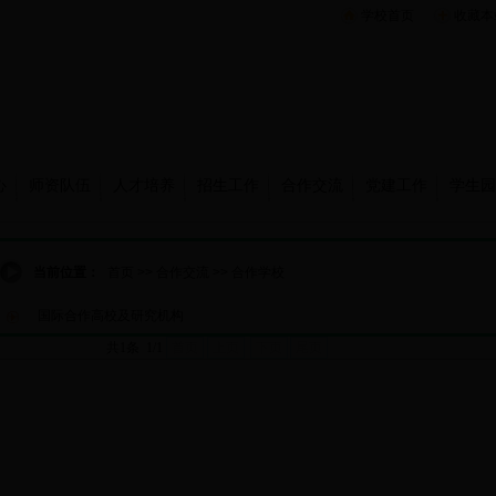
学校首页
收藏本
心
师资队伍
人才培养
招生工作
合作交流
党建工作
学生园
当前位置：
首页
>>
合作交流
>>
合作学校
国际合作高校及研究机构
共1条 1/1
首页
上页
下页
尾页