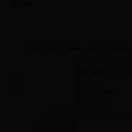
当前时间：
首页
学院概况
新闻中心
师资队伍
人才培养
崇德书屋
当前位置：
首页
>>
崇德
文学类
从前慢
艺术类
天渐寒 心要暖
科技类
图书氧吧书单
推荐书目书单
共4条 1/1
首