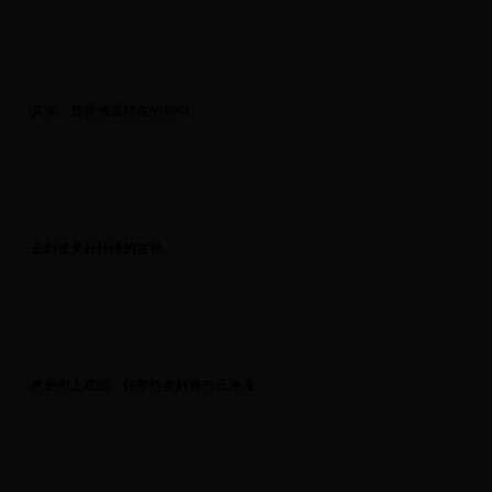
 其实，暂且搁置现在的烦闷， 
 去到被美好环绕的世界， 
 然后闭上双眼，任那些美好将自己淹没， 