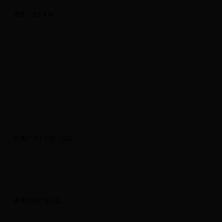
 要走一天的时间。 
 从前的日子很慢，很暖。 
 裹在淡淡的烟火里， 