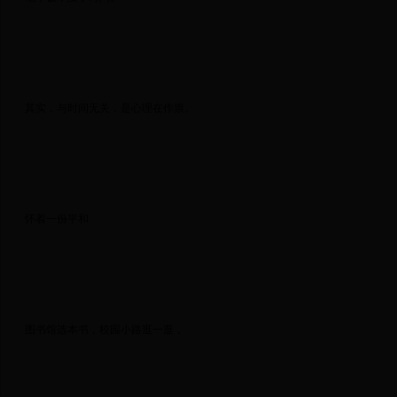
 其实，与时间无关，是心理在作祟。 
 怀着一份平和 
 图书馆选本书，校园小路逛一逛， 