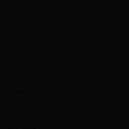
 其实，何不早早规划未来？ 
 现在快，与恋人约会， 
 吃个饭，没了时间。 