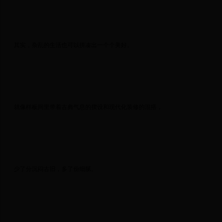
 其实，杂乱的生活也可以拼凑出一个个美好。 
 就像样板间里带着古典气息的摆设和现代化装修的混搭， 
 少了分沉闷古旧，多了份细腻。 