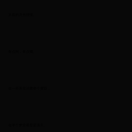
 从前的月光很慢。 
 有点闲，有点懒。 
 在一杯茶里消磨整个黄昏， 
 在半个梦里看星星满天。 