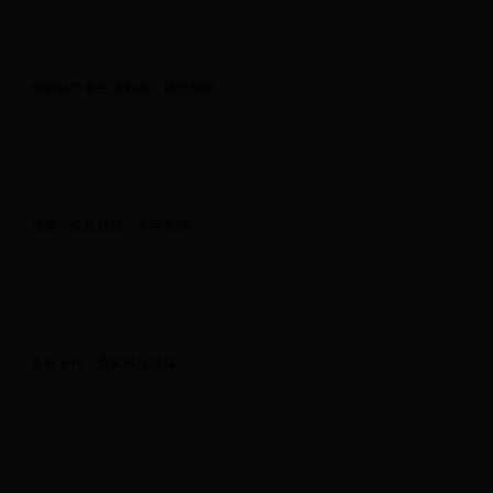
 他说快节奏生活刺激，我也赞同。 
 就像小公寓精致，大宅奢阔， 
 各有千秋，委实难分好坏。 