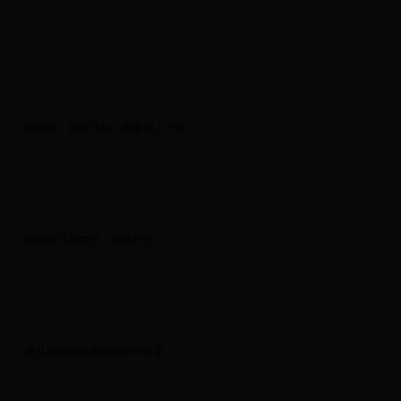
 现在快，抱怨几句，仍要跟上节奏。 
 朝着自己的梦想，再努把力， 
 把从前的悠闲搬到老年时享受。 