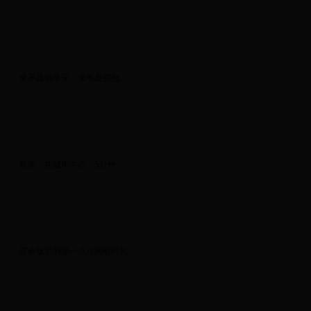
 来不及说早安，来不及拥抱。 
 其实，在城市中心，5分钟， 
 茶余饭后的那一点点闲暇时光， 