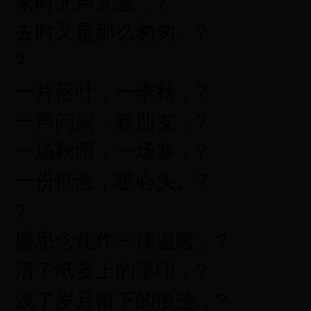
来时无声无息，?
去时又是那么匆匆。?
?
一片落叶，一季秋，?
一声问候，致朋友，?
一场秋雨，一场寒，?
一份惦念，暖心头。?
?
愿思念化作一捧温暖，?
清了纸笺上的墨印，?
浅了岁月留下的痕迹，?