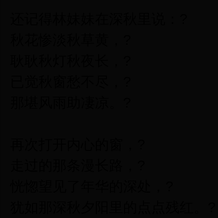
还记得林妹妹在深秋里说：?
秋花惨淡秋草黄，?
耿耿秋灯秋夜长，?
已觉秋窗愁不尽，?
那堪风雨助凄凉。?
再次打开内心的窗，?
走过的那条漫长路，?
恍惚望见了年华的深处，?
犹如那深秋夕阳里的点点残红。?