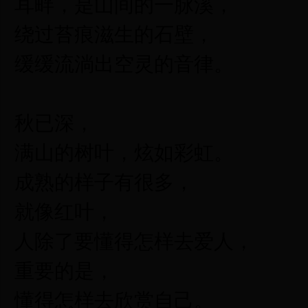
耳畔，是山间的一脉溪，
绕过苔痕滋生的石壁，
缓缓流淌出空灵的音律。
秋已深，
满山的树叶，炫如彩虹。
成熟的样子有很多，
就像红叶，
人除了要懂得怎样去爱人，
重要的是，
懂得怎样去欣赏自己。