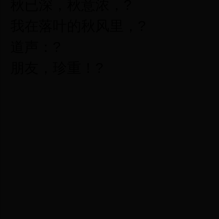
秋已深，秋意浓，?
我在落叶的秋风里，?
道声：?
朋友，珍重！?