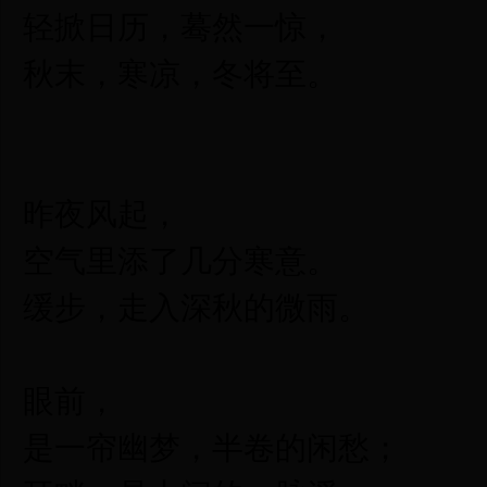
轻掀日历，蓦然一惊，
秋末，寒凉，冬将至。
昨夜风起，
空气里添了几分寒意。
缓步，走入深秋的微雨。
眼前，
是一帘幽梦，半卷的闲愁；