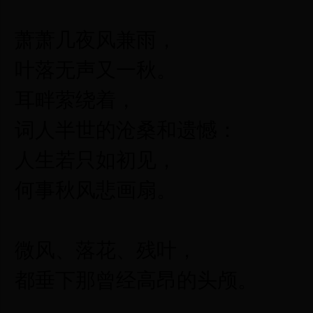
萧萧几夜风兼雨，
叶落无声又一秋。
耳畔萦绕着，
词人半世的沧桑和遗憾：
人生若只如初见，
何事秋风悲画扇。
微风、落花、残叶，
都垂下那曾经高昂的头颅。