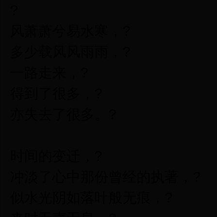
?
风萧萧兮易水寒，?
多少载风风雨雨，?
一路走来，?
得到了很多，?
亦失去了很多。?
时间的变迁，?
冲淡了心中那份曾经的执著，?
似水光阴如落叶般无痕，?