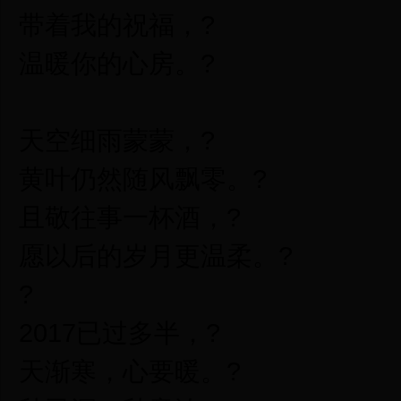
带着我的祝福，?
温暖你的心房。?
天空细雨蒙蒙，?
黄叶仍然随风飘零。?
且敬往事一杯酒，?
愿以后的岁月更温柔。?
?
2017已过多半，?
天渐寒，心要暖。?