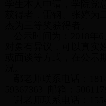
学生本人申请
，
学院党
获得者，雷钢、张婷为
杰为三等奖获得者。
公示时间为：2018年
对象有异议，可以真实
或面谈等方式，在公示
况。
鄢老师联系电话：1814
59367363 邮箱：
506117
谢老师联系电话：1554