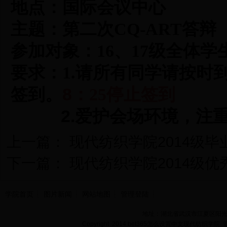
地点：国际会议中心
主题：第二次
CQ-ART答辩
参加对象：
16、17
级全体学
要求：
1.
请所有同学请按时
8
签到。
：25
停止签到
2.
爱护会场环境，注
上一篇：
现代纺织学院2014级
下一篇：
现代纺织学院2014级
学院首页
图片新闻
网站地图
管理登陆
地址：湖北省武汉市江夏区阳光大道
Copyright 2014 bet365怎么设置中文现代纺织学院