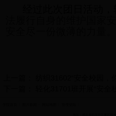
经过此次团日活
动，
法履行自身的维护国家
安全尽一份微薄的力量
上一篇：
纺织31602“安全校园，
下一篇：
轻化31701班开展“安
学院首页
图片新闻
网站地图
管理登陆
地址：湖北省武汉市江夏区阳光大道