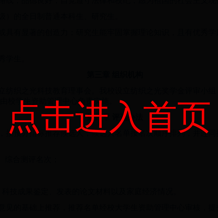
路线，品德良好，自觉遵守法律和校纪，愿为祖国的社会主义现
级）的全日制普通本科生、研究生。
或具有显著的创造力；研究生能牢固掌握理论知识，且有优秀学
秀学生。
第三章 组织机构
立纺织之光科技教育理事会。我校设立纺织之光奖学金评审小组
由校学生资助管理中心负责实施。
点击进入首页
第四章 评选办法
，按预分指标推荐候选人，候选人名单按名次顺序排列，并连同
绩、综合测评名次；
材料、科技成果鉴定、发表的论文材料以及家庭经济情况。
意见的基础上推荐，推荐名单经校大学生资助管理中心审核，提