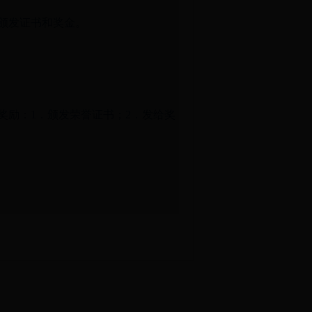
颁发证书和奖金。
励：1．颁发荣誉证书；2．发给奖