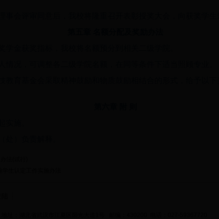
理事会评审同意后，我校将隆重召开表彰授奖大会，向获奖学生
第五章 名额分配及奖励办法
奖学金获奖指标，我校将名额预分到相关二级学院。
人情况，可调整各二级学院名额，在同等条件下适当照顾专业。
技教育基金会采取精神鼓励和物质鼓励相结合的形式，给予以下奖
第六章 附 则
起实施。
（处）负责解释。
办法(试行)
困难学生认定工作实施办法
登陆
地址：湖北省武汉市江夏区阳光大道1号 邮编：430200 电话：027-59367720