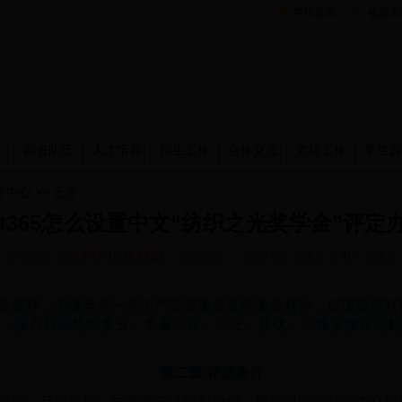
学校首页
收藏本
心
师资队伍
人才培养
招生工作
合作交流
党建工作
学生园
务中心
>> 正文
et365怎么设置中文“纺织之光奖学金”评定
发布时间：
2014-11-10 14:12:21
浏览次数：
文字大小:［
大
］［
中
］［
小
］
金章程，为继承老一辈无产阶级革命家的革命精神，促进纺织科
，振兴我国纺织事业。本着公开、公正、择优、严格掌握评选标
第二章 评选条件