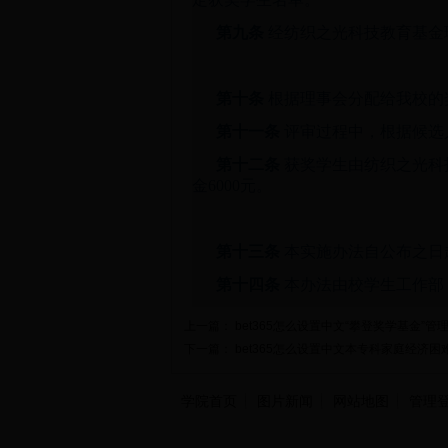
第九条
经纺织之光科技教育基金
第十条
根据理事会分配给我校的
第十一条
评审过程中，根据候选
第十二条
获奖学生由纺织之光科
金6000元。
第十三条
本实施办法自公布之日
第十四条
本办法由校学生工作部
上一篇：
bet365怎么设置中文“攀登奖学基金”管理
下一篇：
bet365怎么设置中文本专科家庭经济
学院首页
图片新闻
网站地图
管理