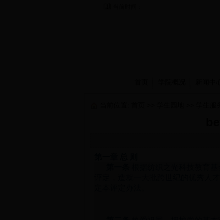
当前时间：
首页
学院概况
新闻中
当前位置:
首页
>>
学生园地
>>
学生服
b
第一章 总 则
第一条
根据纺织之光科技教育基
评定，造就一大批跨世纪的优秀人才
定本评定办法。