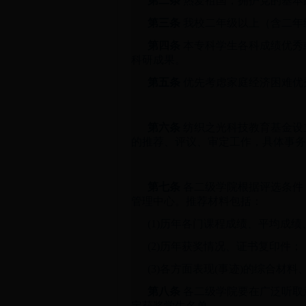
第二条
热爱祖国，拥护党的基本
第三条
我校二年级以上（含二年
第四条
本专科学生各科成绩优秀
科研成果。
第五条
优先考虑家庭经济困难优
第六条
纺织之光科技教育基金设
的推荐、评议、审定工作，具体事务
第七条
各二级学院根据评选条件
管理中心。推荐材料包括：
(1)历年各门课程成绩、平均成
(2)历年获奖情况、证书复印件；
(3)各方面表现(事迹)的综合
第八条
各二级学院要在广泛听取
定获奖学生名单。