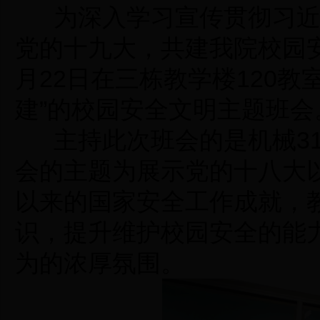
为
深入学习宣传贯彻习
党的十九大，共建我院校园
月
2
2
日在
三栋教学楼
120
教
建
”
的
校园安全文明主题班会
主持
此次班会的
是机械
3
会的主题为
展示党的十八大
以来的国家安全工作成就，
识，提升维护
校园
安全的能
为的浓厚氛围
。