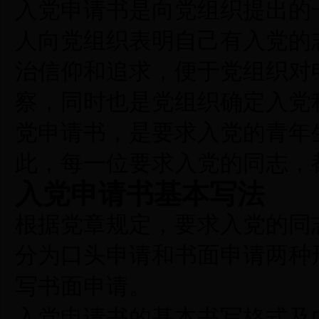
入党申请书是向党组织提出的
人向党组织表明自己有入党的
治信仰和追求，便于党组织对
察，同时也是党组织确定入党
党申请书，是要求入党的青年
此，每一位要求入党的同志，
入
党申请书基本写法
根据党章规定，要求入党的同
分为口头申请和书面申请两种
写书面申请。
入党申请书的基本书写格式及