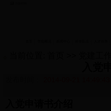
当前时间：
首页
学院概况
新闻中心
师资队伍
人才培养
当前位置:
首页
>>
党建工
入党
发布时间：
2014-09-21 14:49:43
入党
申请书介绍