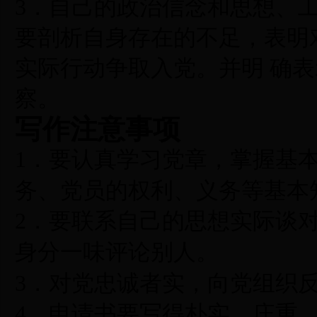
3
．自己的政治信念和思想、
要剖析自身存在的不足，表明
实际行动争取入党。并明 确
察。
写
作注意事项
1
．要
认真学习党章，掌握基
务、党员的权利、义务等基本
2
．要联系自己的思想实际谈
身分一味评论别人。
3
．对党忠诚者实，向党组织
4
．申请书要写得朴实、庄重